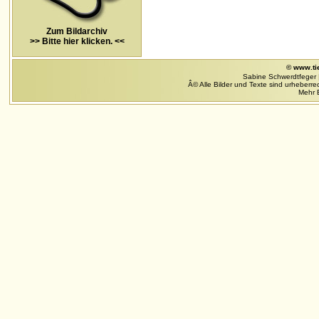
Zum Bildarchiv
>> Bitte hier klicken. <<
© www.ti
Sabine Schwerdtfeger 
Â© Alle Bilder und Texte sind urheberrec
Mehr B