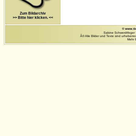
Zum Bildarchiv
>> Bitte hier klicken. <<
© www.ti
Sabine Schwerdtfeger 
Â© Alle Bilder und Texte sind urheberrec
Mehr B